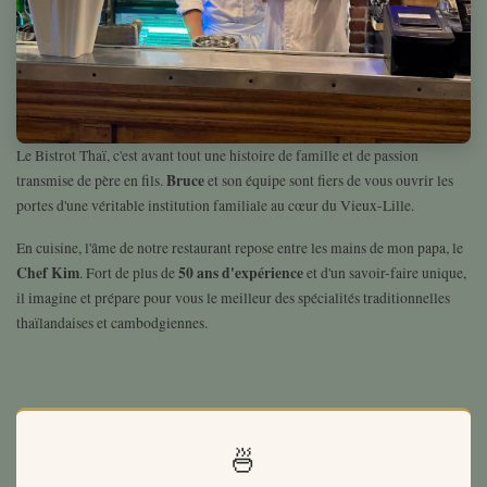
Le Bistrot Thaï, c'est avant tout une histoire de famille et de passion
Bruce
transmise de père en fils.
et son équipe sont fiers de vous ouvrir les
portes d'une véritable institution familiale au cœur du Vieux-Lille.
En cuisine, l'âme de notre restaurant repose entre les mains de mon papa, le
Chef Kim
50 ans d'expérience
. Fort de plus de
et d'un savoir-faire unique,
il imagine et prépare pour vous le meilleur des spécialités traditionnelles
thaïlandaises et cambodgiennes.
🍜